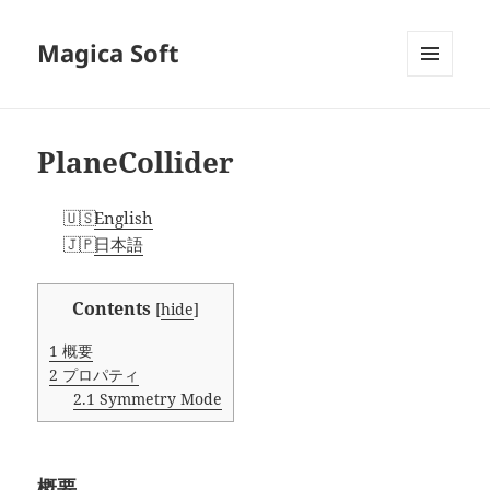
Magica Soft
メニュ
ーとウ
ィジェ
ット
PlaneCollider
English
日本語
Contents
[
hide
]
1
概要
2
プロパティ
2.1
Symmetry Mode
概要