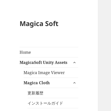
Magica Soft
Home
サ
MagicaSoft Unity Assets
ブ
メ
Magica Image Viewer
ニ
サ
Magica Cloth
ュ
ブ
ー
メ
更新履歴
を
ニ
展
インストールガイド
ュ
開
ー