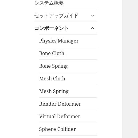
システム概要
を
展
サ
セットアップガイド
開
ブ
サ
メ
コンポーネント
ブ
ニ
メ
Physics Manager
ュ
ニ
ー
Bone Cloth
ュ
を
ー
展
Bone Spring
を
開
展
Mesh Cloth
開
Mesh Spring
Render Deformer
Virtual Deformer
Sphere Collider