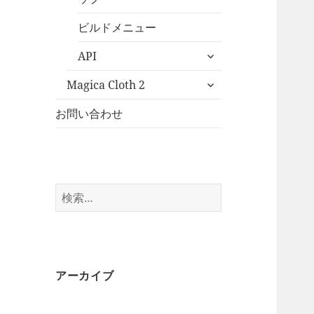
ビルドメニュー
サ
API
ブ
サ
メ
Magica Cloth 2
ブ
ニ
メ
お問い合わせ
ュ
ニ
ー
ュ
を
ー
展
を
開
検
展
索:
開
アーカイブ