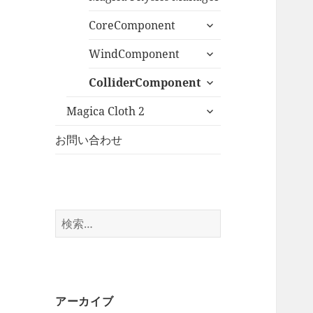
ニ
サ
CoreComponent
ュ
ブ
ー
サ
メ
WindComponent
を
ブ
ニ
展
サ
メ
ColliderComponent
ュ
開
ブ
ニ
ー
サ
メ
Magica Cloth 2
ュ
を
ブ
ニ
ー
展
メ
お問い合わせ
ュ
を
開
ニ
ー
展
ュ
を
開
ー
展
を
開
検
展
索:
開
アーカイブ