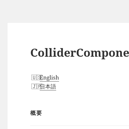
ColliderCompone
English
日本語
概要