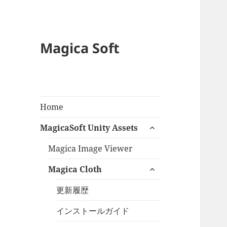
Magica Soft
Home
サ
MagicaSoft Unity Assets
ブ
メ
Magica Image Viewer
ニ
サ
Magica Cloth
ュ
ブ
ー
メ
更新履歴
を
ニ
展
インストールガイド
ュ
開
ー