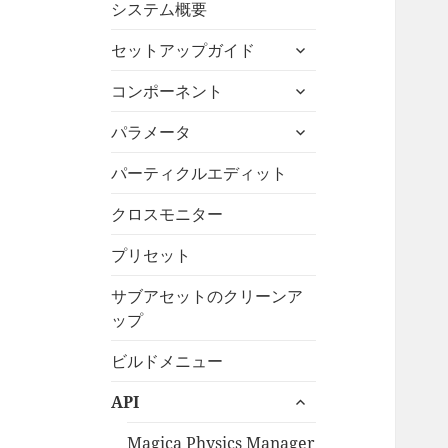
システム概要
を
展
サ
セットアップガイド
開
ブ
サ
メ
コンポーネント
ブ
ニ
サ
メ
パラメータ
ュ
ブ
ニ
ー
メ
パーティクルエディット
ュ
を
ニ
ー
展
クロスモニター
ュ
を
開
ー
展
プリセット
を
開
展
サブアセットのクリーンア
開
ップ
ビルドメニュー
サ
API
ブ
メ
Magica Physics Manager